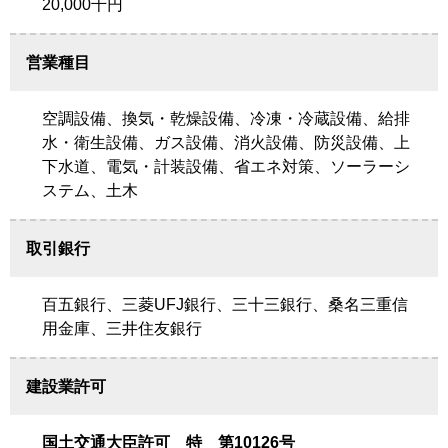
20,000千円
営業種目
空調設備、換気・乾燥設備、冷凍・冷蔵設備、給排
水・衛生設備、ガス設備、消火設備、防災設備、上
下水道、電気・計装設備、省エネ対策、ソーラーシ
ステム、土木
取引銀行
百五銀行、三菱UFJ銀行、三十三銀行、桑名三重信
用金庫、三井住友銀行
建設業許可
国土交通大臣許可 特 第10126号